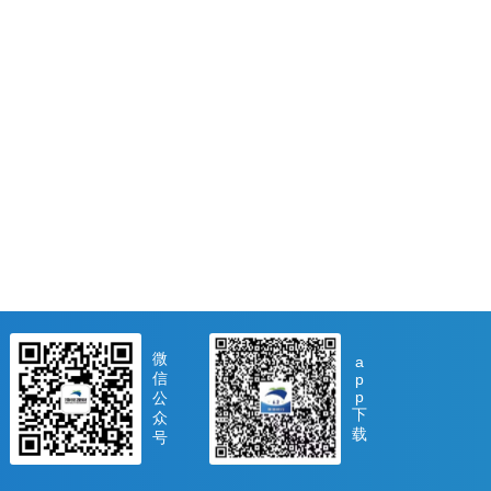
微
a
信
p
p
公
下
众
载
号