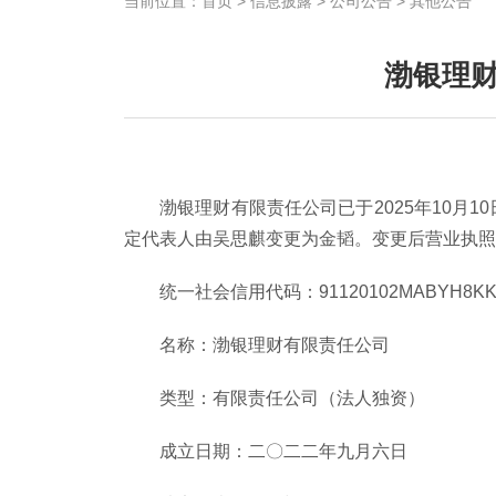
当前位置：
首页
>
信息披露
>
公司公告
>
其他公告
渤银理
渤银理财有限责任公司已于2025年10月1
定代表人由吴思麒变更为金韬。变更后营业执
统一社会信用代码：91120102MABYH8KK
名称：渤银理财有限责任公司
类型：有限责任公司（法人独资）
成立日期：二〇二二年九月六日