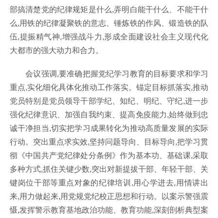
部搞清楚党的纪律规矩是什么,弄明白能干什么、不能干什
么,用铁的纪律凝聚铁的意志、锤炼铁的作风、锻造铁的队
伍,提振精气神,增强战斗力,形成全面建设社会主义现代化
大都市的强大动力和合力。
会议强调,要准确把握党纪学习教育的目标要求和学习
重点,实化细化具体化推动工作落实。锚定目标抓落实,推动
党员特别是党员领导干部学纪、知纪、明纪、守纪,进一步
强化纪律意识、加强自我约束、提高免疫能力,始终做到忠
诚干净担当,切实把学习成果转化为推动高质量发展的实际
行动。突出重点求实效,坚持问题导向、目标导向,把学习贯
彻《中国共产党纪
律处分条例》作为基本功、基础课,采取
多种方式,抓住关键少数,突出对新提拔干部、年轻干部、关
键岗位干部等重点对象的纪律培训,用心学进去,用情讲出
来,用力做起来,用党规党纪校正思想和行动。以案示警强震
慑,发挥警示教育基地政治功能、教育功能,深刻剖析典型案